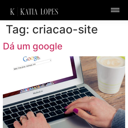
Tag:
criacao-site
Dá um google