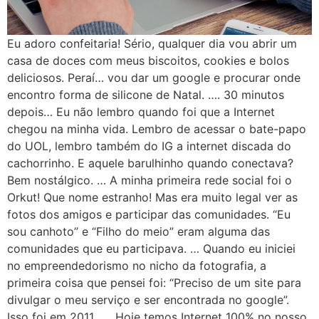
Eu adoro confeitaria! Sério, qualquer dia vou abrir um
casa de doces com meus biscoitos, cookies e bolos
deliciosos. Peraí… vou dar um google e procurar onde
encontro forma de silicone de Natal. …. 30 minutos
depois… Eu não lembro quando foi que a Internet
chegou na minha vida. Lembro de acessar o bate-papo
do UOL, lembro também do IG a internet discada do
cachorrinho. E aquele barulhinho quando conectava?
Bem nostálgico. … A minha primeira rede social foi o
Orkut! Que nome estranho! Mas era muito legal ver as
fotos dos amigos e participar das comunidades. “Eu
sou canhoto” e “Filho do meio” eram alguma das
comunidades que eu participava. … Quando eu iniciei
no empreendedorismo no nicho da fotografia, a
primeira coisa que pensei foi: “Preciso de um site para
divulgar o meu serviço e ser encontrada no google”.
Isso foi em 2011. …. Hoje temos Internet 100% no nosso