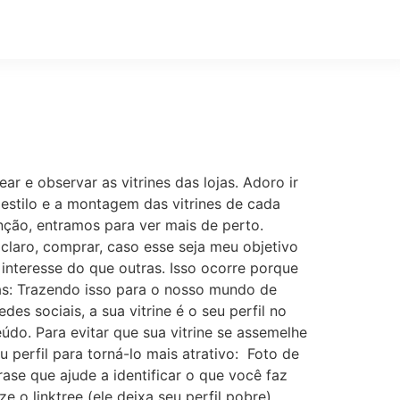
AS DE PANDORA
Contato
 e observar as vitrines das lojas. Adoro ir
estilo e a montagem das vitrines de cada
nção, entramos para ver mais de perto.
claro, comprar, caso esse seja meu objetivo
interesse do que outras. Isso ocorre porque
sas: Trazendo isso para o nosso mundo de
es sociais, a sua vitrine é o seu perfil no
údo. Para evitar que sua vitrine se assemelhe
perfil para torná-lo mais atrativo: ​ Foto de
rase que ajude a identificar o que você faz
e o linktree (ele deixa seu perfil pobre)