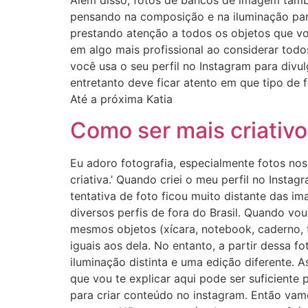
Além disso, fotos de bancos de imagem també
pensando na composição e na iluminação para
prestando atenção a todos os objetos que vo
em algo mais profissional ao considerar tod
você usa o seu perfil no Instagram para divu
entretanto deve ficar atento em que tipo de f
Até a próxima Katia
Como ser mais criativo
Eu adoro fotografia, especialmente fotos nos 
criativa.’ Quando criei o meu perfil no Instag
tentativa de foto ficou muito distante das im
diversos perfis de fora do Brasil. Quando vo
mesmos objetos (xícara, notebook, caderno, f
iguais aos dela. No entanto, a partir dessa f
iluminação distinta e uma edição diferente. 
que vou te explicar aqui pode ser suficiente 
para criar conteúdo no instagram. Então vamo