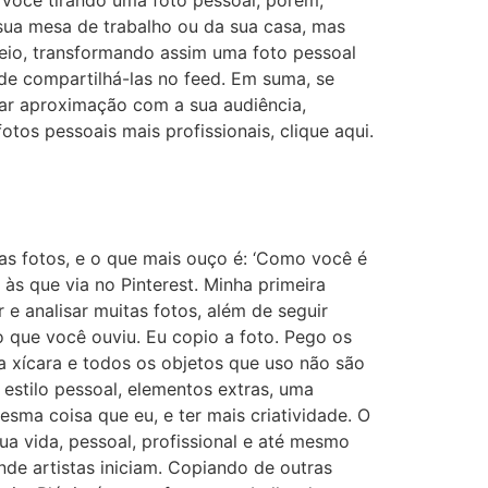
 você tirando uma foto pessoal, porém,
sua mesa de trabalho ou da sua casa, mas
seio, transformando assim uma foto pessoal
ode compartilhá-las no feed. Em suma, se
erar aproximação com a sua audiência,
tos pessoais mais profissionais, clique aqui.
nhas fotos, e o que mais ouço é: ‘Como você é
 às que via no Pinterest. Minha primeira
 e analisar muitas fotos, além de seguir
o que você ouviu. Eu copio a foto. Pego os
ha xícara e todos os objetos que uso não são
 estilo pessoal, elementos extras, uma
esma coisa que eu, e ter mais criatividade. O
sua vida, pessoal, profissional e até mesmo
nde artistas iniciam. Copiando de outras