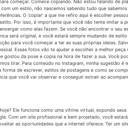
ara começar. Comece copiando. Não estou falando de plági
ce com um estilo, não nascemos sabendo tudo que sabemos 
erências. O ‘copiar’ a que me refiro aqui é escolher pesso
tilo. Por isso, é importante que você não tente imitar a p
 enxergar como elas fazem. Se você não encontrar o seu est
unca será original, e você estará sempre mudando de estilo
ção para você começar a ter as suas próprias ideias. Salv
essoal. Essas fotos vão te ajudar a escolher a melhor peç
que gostou da pose e copia na hora de fazer a sua. Você po
emos tirar. Para conteúdo no Instagram, minha sugestão é 
r a forma de escrever, estilos de postagens e como se compo
ência que você vai observar e conseguir extrair ao acompa
 hoje? Ele funciona como uma vitrine virtual, expondo seus
le. Com um site profissional e bem projetado, você estará
veitar as oportunidades que a internet oferece. Ter um sit