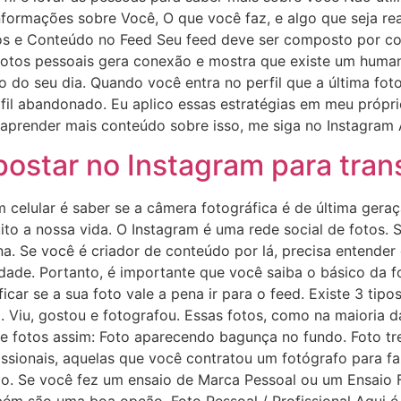
formações sobre Você, O que você faz, e algo que seja rea
tos e Conteúdo no Feed Seu feed deve ser composto por c
s fotos pessoais gera conexão e mostra que existe um humano
to do seu dia. Quando você entra no perfil que a última fot
rfil abandonado. Eu aplico essas estratégias em meu própr
r aprender mais conteúdo sobre isso, me siga no Instagram ​
postar no Instagram para tran
m celular é saber se a câmera fotográfica é de última geraç
to a nossa vida. O Instagram é uma rede social de fotos. S
. Se você é criador de conteúdo por lá, precisa entender q
idade. Portanto, é importante que você saiba o básico da f
ficar se a sua foto vale a pena ir para o feed. Existe 3 ti
. Viu, gostou e fotografou. Essas fotos, como na maioria
e fotos assim: Foto aparecendo bagunça no fundo. Foto tre
sionais, aquelas que você contratou um fotógrafo para faz
. Se você fez um ensaio de Marca Pessoal ou um Ensaio Fa