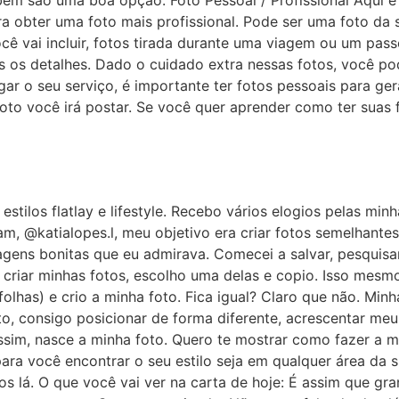
m são uma boa opção. Foto Pessoal / Profissional Aqui é
 obter uma foto mais profissional. Pode ser uma foto da 
cê vai incluir, fotos tirada durante uma viagem ou um pas
os os detalhes. Dado o cuidado extra nessas fotos, você p
lgar o seu serviço, é importante ter fotos pessoais para g
oto você irá postar. Se você quer aprender como ter suas fo
estilos flatlay e lifestyle. Recebo vários elogios pelas mi
ram, @katialopes.l, meu objetivo era criar fotos semelhantes
agens bonitas que eu admirava. Comecei a salvar, pesquisar
u criar minhas fotos, escolho uma delas e copio. Isso mesm
olhas) e crio a minha foto. Fica igual? Claro que não. Min
oto, consigo posicionar de forma diferente, acrescentar meu
Assim, nasce a minha foto. Quero te mostrar como fazer a m
para você encontrar o seu estilo seja em qualquer área da 
s lá. O que você vai ver na carta de hoje: É assim que gra