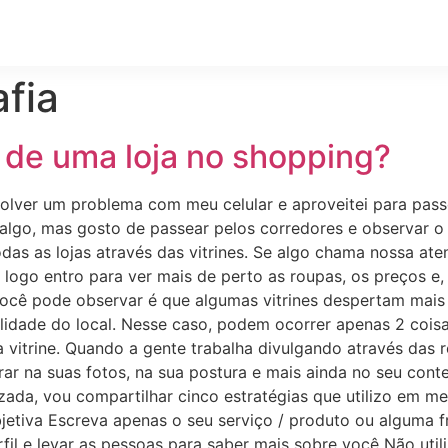
SOBRE MIM
SERVIÇOS
Focus Planner Notion
CART
afia
à de uma loja no shopping?
lver um problema com meu celular e aproveitei para passear
go, mas gosto de passear pelos corredores e observar o 
das as lojas através das vitrines. Se algo chama nossa ate
logo entro para ver mais de perto as roupas, os preços e, 
você pode observar é que algumas vitrines despertam mais 
bilidade do local. Nesse caso, podem ocorrer apenas 2 coi
vitrine. Quando a gente trabalha divulgando através das red
rar na suas fotos, na sua postura e mais ainda no seu conte
ada, vou compartilhar cinco estratégias que utilizo em meu 
 objetiva Escreva apenas o seu serviço / produto ou alguma f
rfil e levar as pessoas para saber mais sobre você Não utiliz